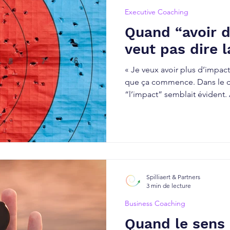
Executive Coaching
Quand “avoir d
veut pas dire
« Je veux avoir plus d’impac
que ça commence. Dans le cas
“l’impact” semblait évident. A
converger un CODIR et des op
les jeux politiques, les intérê
relationnelle rendent tout plu
est clair. Dans la réalité… 
niveaux possibles En coachin
que le mot impact recouvre
Spilliaert & Partners
3 min de lecture
Business Coaching
Quand le sens 