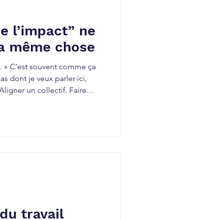
e l’impact” ne
 la même chose
t. » C’est souvent comme ça
 dont je veux parler ici,
ligner un collectif. Faire
érationnels. Réussir là où
ts divergents et la fatigue
s épais. Sur le papier, le sujet
beaucoup moins. Quatre
g executif, j’observe souvent
du travail