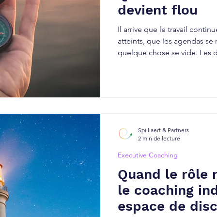
devient flou
Il arrive que le travail contin
atteints, que les agendas se
quelque chose se vide. Les 
évidentes. L’engagement devi
questions reviennent, parfoi
tout cela sert-il, aujourd’hui 
devient flou, ce n’est pas un
souvent le signe d’un désali
traverse l’organisation, les é
Spilliaert & Partners
2 min de lecture
Executive Coaching
Quand le rôle n
le coaching in
espace de dis