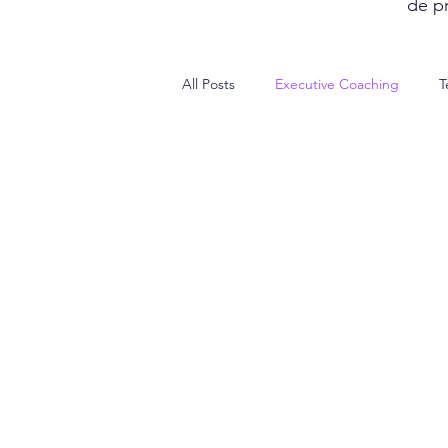
de pr
All Posts
Executive Coaching
T
Relations & dynamiques humaines