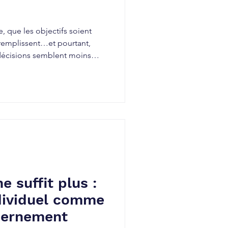
ue, que les objectifs soient
 remplissent…et pourtant,
décisions semblent moins
ent plus fragile. Les
s silencieusement : À quoi
? Lorsque le sens du travail
 problème individuel. C’est
gnement plus large , qui
quipes et
e suffit plus :
dividuel comme
cernement