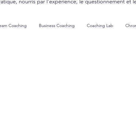
atique, nourris par l’expérience, le questionnement et l
eam Coaching
Business Coaching
Coaching Lab
Chron