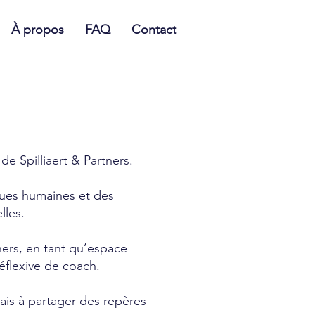
À propos
FAQ
Contact
e Spilliaert & Partners.
ques humaines et des
lles.
tners, en tant qu’espace
éflexive de coach.
ais à partager des repères